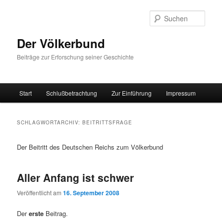
Zum
Zum
primären
sekundären
Such
Inhalt
Inhalt
springen
springen
Der Völkerbund
Beiträge zur Erforschung seiner Geschichte
Hauptmenü
Start
Schlußbetrachtung
Zur Einführung
Impressum
SCHLAGWORTARCHIV:
BEITRITTSFRAGE
Der Beitritt des Deutschen Reichs zum Völkerbund
Aller Anfang ist schwer
Veröffentlicht am
16. September 2008
Der
erste
Beitrag.