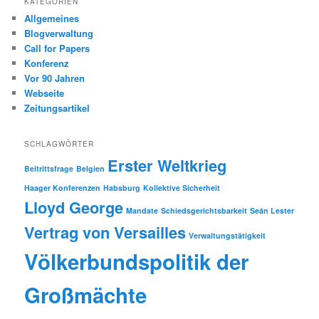
KATEGORIEN
Allgemeines
Blogverwaltung
Call for Papers
Konferenz
Vor 90 Jahren
Webseite
Zeitungsartikel
SCHLAGWÖRTER
Erster Weltkrieg
Beitrittsfrage
Belgien
Haager Konferenzen
Habsburg
Kollektive Sicherheit
Lloyd George
Mandate
Schiedsgerichtsbarkeit
Seán Lester
Vertrag von Versailles
Verwaltungstätigkeit
Völkerbundspolitik der
Großmächte