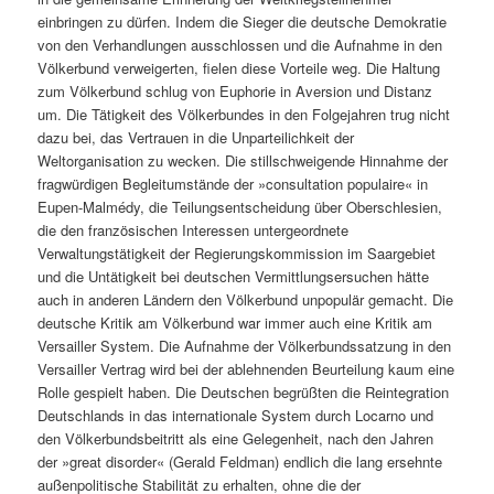
einbringen zu dürfen. Indem die Sieger die deutsche Demokratie
von den Verhandlungen ausschlossen und die Aufnahme in den
Völkerbund verweigerten, fielen diese Vorteile weg. Die Haltung
zum Völkerbund schlug von Euphorie in Aversion und Distanz
um. Die Tätigkeit des Völkerbundes in den Folgejahren trug nicht
dazu bei, das Vertrauen in die Unparteilichkeit der
Weltorganisation zu wecken. Die stillschweigende Hinnahme der
fragwürdigen Begleitumstände der »consultation populaire« in
Eupen-Malmédy, die Teilungsentscheidung über Oberschlesien,
die den französischen Interessen untergeordnete
Verwaltungstätigkeit der Regierungskommission im Saargebiet
und die Untätigkeit bei deutschen Vermittlungsersuchen hätte
auch in anderen Ländern den Völkerbund unpopulär gemacht. Die
deutsche Kritik am Völkerbund war immer auch eine Kritik am
Versailler System. Die Aufnahme der Völkerbundssatzung in den
Versailler Vertrag wird bei der ablehnenden Beurteilung kaum eine
Rolle gespielt haben. Die Deutschen begrüßten die Reintegration
Deutschlands in das internationale System durch Locarno und
den Völkerbundsbeitritt als eine Gelegenheit, nach den Jahren
der »great disorder« (Gerald Feldman) endlich die lang ersehnte
außenpolitische Stabilität zu erhalten, ohne die der