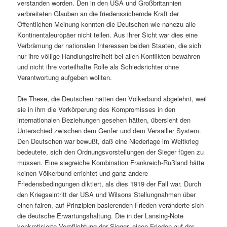
verstanden worden. Den in den USA und Großbritannien
verbreiteten Glauben an die friedenssichernde Kraft der
Öffentlichen Meinung konnten die Deutschen wie nahezu alle
Kontinentaleuropäer nicht teilen. Aus ihrer Sicht war dies eine
Verbrämung der nationalen Interessen beiden Staaten, die sich
nur ihre völlige Handlungsfreiheit bei allen Konflikten bewahren
und nicht ihre vorteilhafte Rolle als Schiedsrichter ohne
Verantwortung aufgeben wollten.
Die These, die Deutschen hätten den Völkerbund abgelehnt, weil
sie in ihm die Verkörperung des Kompromisses in den
internationalen Beziehungen gesehen hätten, übersieht den
Unterschied zwischen dem Genfer und dem Versailler System.
Den Deutschen war bewußt, daß eine Niederlage im Weltkrieg
bedeutete, sich den Ordnungsvorstellungen der Sieger fügen zu
müssen. Eine siegreiche Kombination Frankreich-Rußland hätte
keinen Völkerbund errichtet und ganz andere
Friedensbedingungen diktiert, als dies 1919 der Fall war. Durch
den Kriegseintritt der USA und Wilsons Stellungnahmen über
einen fairen, auf Prinzipien basierenden Frieden veränderte sich
die deutsche Erwartungshaltung. Die in der Lansing-Note
konkretisierte Verpflichtung der Sieger, einen Frieden auf der