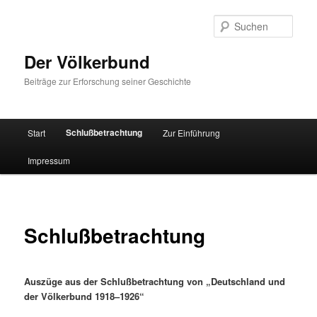
Zum
primären
Such
Inhalt
springen
Der Völkerbund
Beiträge zur Erforschung seiner Geschichte
Hauptmenü
Schlußbetrachtung
Start
Zur Einführung
Impressum
Schlußbetrachtung
Auszüge aus der Schlußbetrachtung von „Deutschland und
der Völkerbund 1918–1926“