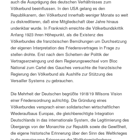
auch die Ausprägung des deutschen Verhältnisses zum
Völkerbund beeinflussen. In den USA gelang es den
Republikanern, den Völkerbund innerhalb weniger Monate so weit
zu diskreditieren, daß eine Mitgliedschaft über Jahre hinaus
undenkbar wurde. In Frankreich erreichte die Völkerbundskritik
Anfang 1923 ihren Höhepunkt, als die Existenz des
Völkerbundes die französischen Bemühungen um Durchsetzung
der eigenen Interpretation des Friedensvertrages in Frage zu
stellen drohte. Erst nach dem Scheitern der Politik der
Vertragserzwingung und dem Regierungswechsel vom Bloc
National zum Cartel des Gauches versuchte die französische
Regierung den Völkerbund als Aushilfe zur Stützung des
Versailler Systems zu gebrauchen.
Die Mehrheit der Deutschen begrüßte 1918/19 Wilsons Vision
einer Friedensordnung aufrichtig. Die Gründung eines
Völkerbundes versprach einen solidarischen wirtschaftlichen
Wiederaufbaus Europas, die gleichberechtigte Integration
Deutschlands in das internationale System, die Legitimierung des
Übergangs von der Monarchie zur Republik sowie die Gewißheit,
die eigene historische Erinnerung über den Sinn des Weltkrieges
in die gemeinsame Erinnerung der Weltkriegsteilnehmer