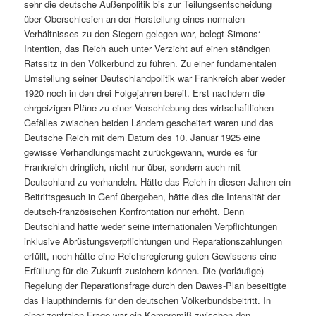
sehr die deutsche Außenpolitik bis zur Teilungsentscheidung
über Oberschlesien an der Herstellung eines normalen
Verhältnisses zu den Siegern gelegen war, belegt Simons‘
Intention, das Reich auch unter Verzicht auf einen ständigen
Ratssitz in den Völkerbund zu führen. Zu einer fundamentalen
Umstellung seiner Deutschlandpolitik war Frankreich aber weder
1920 noch in den drei Folgejahren bereit. Erst nachdem die
ehrgeizigen Pläne zu einer Verschiebung des wirtschaftlichen
Gefälles zwischen beiden Ländern gescheitert waren und das
Deutsche Reich mit dem Datum des 10. Januar 1925 eine
gewisse Verhandlungsmacht zurückgewann, wurde es für
Frankreich dringlich, nicht nur über, sondern auch mit
Deutschland zu verhandeln. Hätte das Reich in diesen Jahren ein
Beitrittsgesuch in Genf übergeben, hätte dies die Intensität der
deutsch-französischen Konfrontation nur erhöht. Denn
Deutschland hatte weder seine internationalen Verpflichtungen
inklusive Abrüstungsverpflichtungen und Reparationszahlungen
erfüllt, noch hätte eine Reichsregierung guten Gewissens eine
Erfüllung für die Zukunft zusichern können. Die (vorläufige)
Regelung der Reparationsfrage durch den Dawes-Plan beseitigte
das Haupthindernis für den deutschen Völkerbundsbeitritt. In
einer zentralen Frage war ein Kompromiß zwischen den