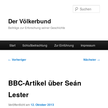
Zum
primären
Such
Inhalt
springen
Der Völkerbund
Beiträge zur Erforschung seiner Geschichte
Hauptmenü
Start
Schlußbetrachtung
Zur Einführung
Impressum
Beitragsnavigation
←
Vorheriger
Nächster
→
BBC-Artikel über Seán
Lester
Veröffentlicht am
12. Oktober 2013